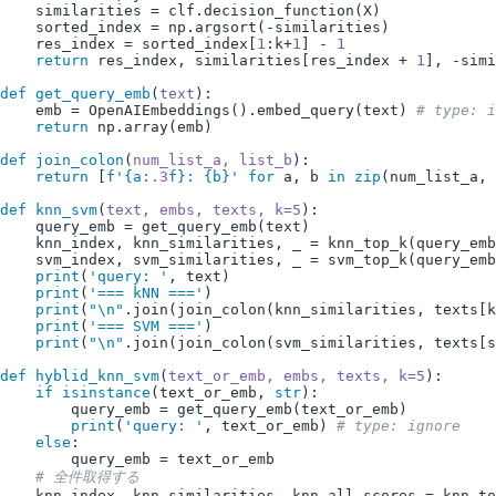
    similarities = clf.decision_function(X)

    sorted_index = np.argsort(-similarities)

    res_index = sorted_index[
1
:k+
1
] - 
1
return
 res_index, similarities[res_index + 
1
], -simi
def
get_query_emb
(
text
):

    emb = OpenAIEmbeddings().embed_query(text) 
# type: i
return
 np.array(emb)

def
join_colon
(
num_list_a, list_b
):

return
 [
f'
{a:
.3
f}
: 
{b}
'
for
 a, b 
in
zip
(num_list_a, 
def
knn_svm
(
text, embs, texts, k=
5
):

    query_emb = get_query_emb(text)

    knn_index, knn_similarities, _ = knn_top_k(query_emb
    svm_index, svm_similarities, _ = svm_top_k(query_emb
print
(
'query: '
, text)

print
(
'=== kNN ==='
)

print
(
"\n"
.join(join_colon(knn_similarities, texts[k
print
(
'=== SVM ==='
)

print
(
"\n"
.join(join_colon(svm_similarities, texts[s
def
hyblid_knn_svm
(
text_or_emb, embs, texts, k=
5
):

if
isinstance
(text_or_emb, 
str
):

        query_emb = get_query_emb(text_or_emb)

print
(
'query: '
, text_or_emb) 
# type: ignore
else
:

        query_emb = text_or_emb

# 全件取得する
    knn_index, knn_similarities, knn_all_scores = knn_to