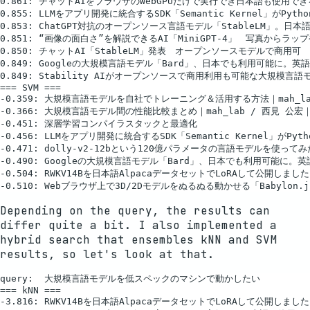
0.861: チャットAIをブラウザのWebGPUだけで実行でき日本語も使用できる
0.855: LLMをアプリ開発に統合するSDK「Semantic Kernel」がPyt
0.853: ChatGPT対抗のオープンソース言語モデル「StableLM」。日本語版も
0.851: “画像の面白さ”を解説できるAI「MiniGPT-4」　写真からラップや
0.850: チャットAI「StableLM」発表　オープンソースモデルで商用可　「Sta
0.849: Googleの大規模言語モデル「Bard」、日本でも利用可能に。英語の
0.849: Stability AIがオープンソースで商用利用も可能な大規模言語モデル
=== SVM ===

-0.359: 大規模言語モデルを自社でトレーニング＆活用する方法｜mah_lab
-0.366: 大規模言語モデル間の性能比較まとめ｜mah_lab / 西見 公宏｜n
-0.451: 深層学習コンパイラスタックと最適化

-0.456: LLMをアプリ開発に統合するSDK「Semantic Kernel」がPy
-0.471: dolly-v2-12bという120億パラメータの言語モデルを使ってみた!｜
-0.490: Googleの大規模言語モデル「Bard」、日本でも利用可能に。英語
-0.504: RWKV14Bを日本語AlpacaデータセットでLoRAして公開しました(
Depending on the query, the results can
differ quite a bit. I also implemented a
hybrid search that ensembles kNN and SVM
results, so let's look at that.
query:  大規模言語モデルを低スペックのマシンで動かしたい

=== kNN ===

-3.816: RWKV14Bを日本語AlpacaデータセットでLoRAして公開しました(