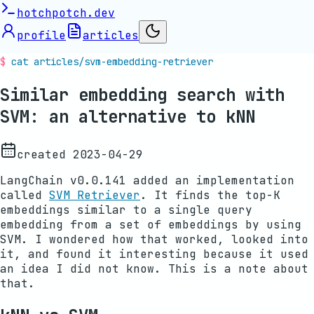
hotchpotch.dev
profile
articles
cat articles/
svm-embedding-retriever
Similar embedding search with
SVM: an alternative to kNN
created
2023-04-29
LangChain v0.0.141 added an implementation
called
SVM Retriever
. It finds the top-K
embeddings similar to a single query
embedding from a set of embeddings by using
SVM. I wondered how that worked, looked into
it, and found it interesting because it used
an idea I did not know. This is a note about
that.