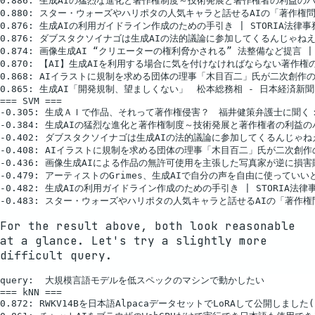
0.886: 生成AIの猛烈な進化と著作権制度～技術発展と著作権者の利益のバラ
0.880: スター・ウォーズやハリポタの人気キャラと話せるAIの「著作権
0.876: 生成AIの利用ガイドライン作成のための手引き | STORIA法律事務
0.876: ダブスタクソイナゴは生成AIの法的議論に参加してくるんじゃねえ
0.874: 画像生成AI “クリエーターの権利脅かされる” 法整備など提言 | N
0.870: 【AI】生成AIを利用する場合に気を付けなければならない著作権の
0.868: AIイラストに規制を求める団体の理事「木目百二」氏が二次創作の
0.865: 生成AI「開発規制、望ましくない」　松本総務相 - 日本経済新聞

=== SVM ===

-0.305: 生成ＡＩで作品、それって著作権侵害？　福井健策弁護士に聞く
-0.384: 生成AIの猛烈な進化と著作権制度～技術発展と著作権者の利益のバ
-0.402: ダブスタクソイナゴは生成AIの法的議論に参加してくるんじゃね
-0.408: AIイラストに規制を求める団体の理事「木目百二」氏が二次創作
-0.436: 画像生成AIによる作品の無許可使用を主張した写真家が逆に損害賠償
-0.479: アーティストのGrimes、生成AIで自分の声を自由に使っていいとツイ
-0.482: 生成AIの利用ガイドライン作成のための手引き | STORIA法律事
For the result above, both look reasonable
at a glance. Let's try a slightly more
difficult query.
query:  大規模言語モデルを低スペックのマシンで動かしたい

=== kNN ===

0.872: RWKV14Bを日本語AlpacaデータセットでLoRAして公開しました(ご