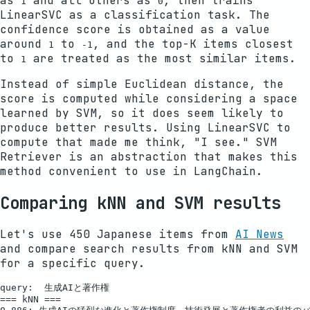
as
and all others as
, then trains
1
0
LinearSVC as a classification task. The
confidence score is obtained as a value
around
to
, and the top-K items closest
1
-1
to
are treated as the most similar items.
1
Instead of simple Euclidean distance, the
score is computed while considering a space
learned by SVM, so it does seem likely to
produce better results. Using LinearSVC to
compute that made me think, "I see." SVM
Retriever is an abstraction that makes this
method convenient to use in LangChain.
Comparing kNN and SVM results
Let's use 450 Japanese items from
AI News
and compare search results from kNN and SVM
for a specific query.
query:  生成AIと著作権

=== kNN ===
