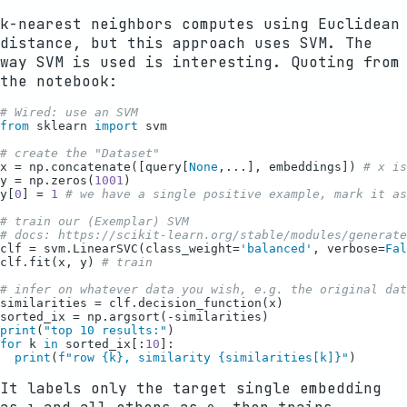
k-nearest neighbors computes using Euclidean
distance, but this approach uses SVM. The
way SVM is used is interesting. Quoting from
the notebook:
# Wired: use an SVM
from
 sklearn 
import
 svm

# create the "Dataset"
x = np.concatenate([query[
None
,...], embeddings]) 
# x is
y = np.zeros(
1001
)

y[
0
] = 
1
# we have a single positive example, mark it as
# train our (Exemplar) SVM
# docs: https://scikit-learn.org/stable/modules/generate
clf = svm.LinearSVC(class_weight=
'balanced'
, verbose=
Fal
clf.fit(x, y) 
# train
# infer on whatever data you wish, e.g. the original dat
similarities = clf.decision_function(x)

print
(
"top 10 results:"
for
 k 
in
 sorted_ix[:
10
]:

print
(
f"row 
{k}
, similarity 
{similarities[k]}
"
It labels only the target single embedding