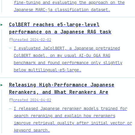
fine-tuning and evaluating the approach on the
Japanese MARC-ja classification dataset.
ColBERT reaches e5-large-level
performance on a Japanese RAG task
created
2024-02-02
I evaluated JaColBERT, a Japanese pretrained
ColBERT model, on my usual AI-Ou Q&A RAG
benchmark and found performance only slightly
below multilingual-e5-large.
Releasing High-Performance Japanese
Rerankers, and What Rerankers Are
created
2024-04-02
I released Japanese reranker models trained for
search reranking and explain how rerankers
improve retrieval quality after initial vector or
keyword search.