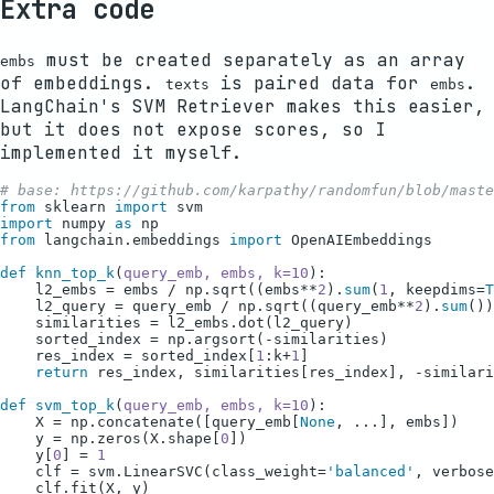
Extra code
must be created separately as an array
embs
of embeddings.
is paired data for
.
texts
embs
LangChain's SVM Retriever makes this easier,
but it does not expose scores, so I
implemented it myself.
# base: https://github.com/karpathy/randomfun/blob/maste
from
 sklearn 
import
import
 numpy 
as
from
 langchain.embeddings 
import
 OpenAIEmbeddings

def
knn_top_k
(
query_emb, embs, k=
10
):

    l2_embs = embs / np.sqrt((embs**
2
).
sum
(
1
, keepdims=
T
    l2_query = query_emb / np.sqrt((query_emb**
2
).
sum
())

    similarities = l2_embs.dot(l2_query)

    sorted_index = np.argsort(-similarities)

    res_index = sorted_index[
1
:k+
1
]

return
 res_index, similarities[res_index], -similari
def
svm_top_k
(
query_emb, embs, k=
10
):

    X = np.concatenate([query_emb[
None
, ...], embs])

    y = np.zeros(X.shape[
0
])

    y[
0
] = 
1
    clf = svm.LinearSVC(class_weight=
'balanced'
, verbose
    clf.fit(X, y)
