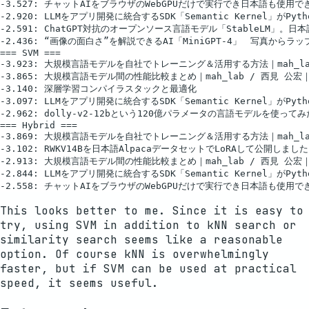
-3.527: チャットAIをブラウザのWebGPUだけで実行でき日本語も使用でき
-2.920: LLMをアプリ開発に統合するSDK「Semantic Kernel」がPy
-2.591: ChatGPT対抗のオープンソース言語モデル「StableLM」。日本語版
-2.436: “画像の面白さ”を解説できるAI「MiniGPT-4」　写真からラップ
=== SVM ===

-3.923: 大規模言語モデルを自社でトレーニング＆活用する方法｜mah_lab
-3.865: 大規模言語モデル間の性能比較まとめ｜mah_lab / 西見 公宏｜n
-3.140: 深層学習コンパイラスタックと最適化

-3.097: LLMをアプリ開発に統合するSDK「Semantic Kernel」がPy
-2.962: dolly-v2-12bという120億パラメータの言語モデルを使ってみた!｜
=== Hybrid ===

-3.869: 大規模言語モデルを自社でトレーニング＆活用する方法｜mah_lab
-3.102: RWKV14Bを日本語AlpacaデータセットでLoRAして公開しました(
-2.913: 大規模言語モデル間の性能比較まとめ｜mah_lab / 西見 公宏｜n
-2.844: LLMをアプリ開発に統合するSDK「Semantic Kernel」がPy
This looks better to me. Since it is easy to
try, using SVM in addition to kNN search or
similarity search seems like a reasonable
option. Of course kNN is overwhelmingly
faster, but if SVM can be used at practical
speed, it seems useful.