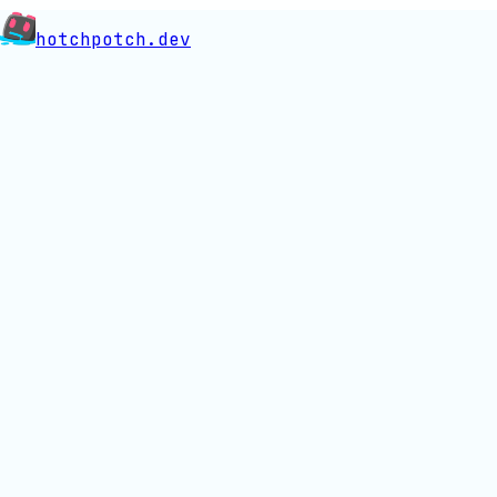
hotchpotch.dev