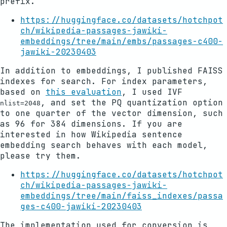
prefix.
https://huggingface.co/datasets/hotchpot
ch/wikipedia-passages-jawiki-
embeddings/tree/main/embs/passages-c400-
jawiki-20230403
In addition to embeddings, I published FAISS
indexes for search. For index parameters,
based on
this evaluation
, I used IVF
, and set the PQ quantization option
nlist=2048
to one quarter of the vector dimension, such
as 96 for 384 dimensions. If you are
interested in how Wikipedia sentence
embedding search behaves with each model,
please try them.
https://huggingface.co/datasets/hotchpot
ch/wikipedia-passages-jawiki-
embeddings/tree/main/faiss_indexes/passa
ges-c400-jawiki-20230403
The implementation used for conversion is