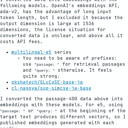
following models. OpenAI's embeddings API,
ada-v2, has the advantage of long input
token length, but I excluded it because the
output dimension is large at 1536
dimensions, the license situation for
converted data is unclear, and above all it
costs API fees.
multilingal-e5
series
You need to be aware of prefixes:
use
for retrieval passages
"passage: "
and
otherwise. It feels
"query: "
quite strong.
pkshatech/GLuCoSE-base-ja
cl-nagoya/sup-simcse-ja-base
I converted the passage-400 data above into
embeddings with these models. For e5, using
or
at the beginning of the
"passage: "
"query: "
target text produces different vectors, so I
published embeddings generated with each