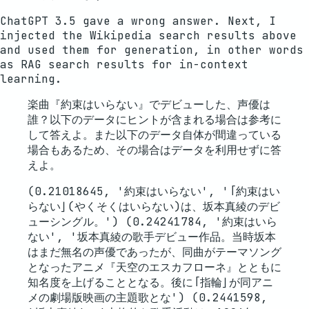
ChatGPT 3.5 gave a wrong answer. Next, I
injected the Wikipedia search results above
and used them for generation, in other words
as RAG search results for in-context
learning.
楽曲『約束はいらない』でデビューした、声優は
誰？以下のデータにヒントが含まれる場合は参考に
して答えよ。また以下のデータ自体が間違っている
場合もあるため、その場合はデータを利用せずに答
えよ。
(0.21018645, '約束はいらない', '「約束はい
らない」(やくそくはいらない)は、坂本真綾のデビ
ューシングル。') (0.24241784, '約束はいら
ない', '坂本真綾の歌手デビュー作品。当時坂本
はまだ無名の声優であったが、同曲がテーマソング
となったアニメ『天空のエスカフローネ』とともに
知名度を上げることとなる。後に「指輪」が同アニ
メの劇場版映画の主題歌とな') (0.2441598,