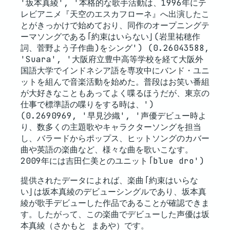
'坂本真綾', '本格的な歌手活動は、1996年にテ
レビアニメ『天空のエスカフローネ』へ出演したこ
とがきっかけで始めており、同作のオープニングテ
ーマソングである「約束はいらない」(岩里祐穂作
詞、菅野よう子作曲)をシング') (0.26043588,
'Suara', '大阪府立豊中高等学校を経て大阪外
国語大学でインドネシア語を専攻中にバンド・ユニ
ットを組んで音楽活動を始めた。普段はお笑い番組
が大好きなこともあってよく喋るほうだが、東京の
仕事で標準語の喋りをする時は、')
(0.2690969, '早見沙織', '声優デビュー時よ
り、数多くの主題歌やキャラクターソングを担当
し、バラードからポップス、ヒットソングのカバー
曲や英語の楽曲など、様々な曲を歌いこなす。
2009年には吉田仁美とのユニット「blue dro')
提供されたデータによれば、楽曲「約束はいらな
い」は坂本真綾のデビューシングルであり、坂本真
綾が歌手デビューした作品であることが確認できま
す。したがって、この楽曲でデビューした声優は坂
本真綾（さかもと まあや）です。