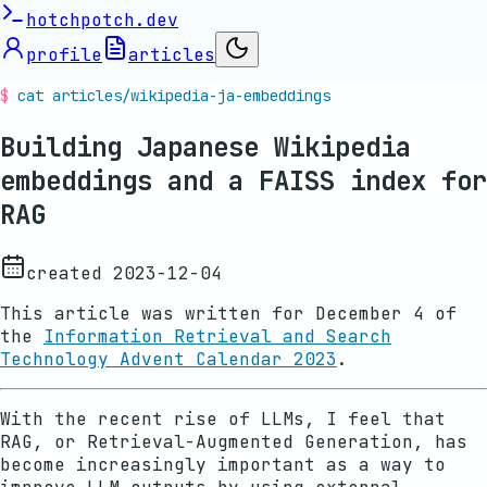
hotchpotch.dev
profile
articles
cat articles/
wikipedia-ja-embeddings
Building Japanese Wikipedia
embeddings and a FAISS index for
RAG
created
2023-12-04
This article was written for December 4 of
the
Information Retrieval and Search
Technology Advent Calendar 2023
.
With the recent rise of LLMs, I feel that
RAG, or Retrieval-Augmented Generation, has
become increasingly important as a way to