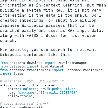
improve LLM outputs by using external
information as in-context learning. But when
building a system with RAG, it is not very
interesting if the data is too small. So I
created embeddings for about 5.5 million
Japanese Wikipedia passages that can be
searched easily and used as RAG input data,
along with FAISS indexes for fast vector
search.
For example, you can search for relevant
Wikipedia sentences like this:
from
 datasets.download 
import
from
 datasets 
import
from
 sentence_transformers 
import
import
 faiss

# wikipedia 日本語データセットのロード
wikija_dataset = load_dataset(

    path=
"singletongue/wikipedia-utils"
,

    name=
"passages-c400-jawiki-20230403"
,

    split=
"train"
,

# faiss index のダウンロード
dm = DownloadManager()
