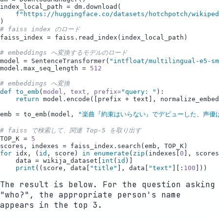
index_local_path = dm.download(

f"https://huggingface.co/datasets/hotchpotch/wikiped
# faiss index のロード
faiss_index = faiss.read_index(index_local_path)

# embeddings へ変換するモデルのロード
model = SentenceTransformer(
"intfloat/multilingual-e5-sm
model.max_seq_length = 
512
# embeddings へ変換
def
to_emb
(
model, text, prefix=
"query: "
):

return
 model.encode([prefix + text], normalize_embed
emb = to_emb(model, 
"楽曲『約束はいらない』でデビューした、声優は
# faiss で検索して、関連 Top-5 を取り出す
TOP_K = 
5
for
 idx, (
id
, score) 
in
enumerate
(
zip
(indexes[
0
], scores
    data = wikija_dataset[
int
(
id
)]

print
((score, data[
"title"
], data[
"text"
][:
100
The result is below. For the question asking
"who?", the appropriate person's name
appears in the top 3.