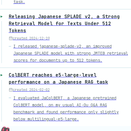
task.
Releasing Japanese SPLADE v2, a Strong
Retrieval Model for Texts Under 512
Tokens
created
2024-12-19
I released japanese-splade-v2, an improved
Japanese SPLADE model with strong JMTEB retrieval
scores for documents up to 512 tokens.
ColBERT reaches e5-large-level
performance on a Japanese RAG task
created
2024-02-02
I evaluated JaColBERT, a Japanese pretrained
ColBERT model, on my usual AI-Ou Q&A RAG
benchmark and found performance only slightly
below multilingual-e5-large.