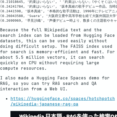
(0.21018645, '約束はいらない', '「約束はいらない」(やくそくは
(0.24241784, '約束はいらない', '坂本真綾の歌手デビュー
(0.2441598, '坂本真綾', '本格的な歌手活動は、1996年に
(0.26043588, 'Suara', '大阪府立豊中高等学校を経て大
Because the full Wikipedia text and the
search index can be loaded from Hugging Face
datasets, this can be used easily without
doing difficult setup. The FAISS index used
for search is memory-efficient and fast. For
about 5.5 million vectors, it can search
quickly on CPU without requiring large
compute resources.
I also made a Hugging Face Spaces demo for
RAG, so you can try RAG search and QA
interaction from a Web UI.
https://huggingface.co/spaces/hotchpotch
/wikipedia-japanese-rag-qa