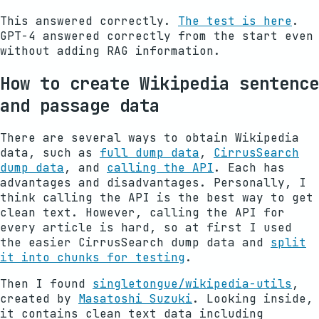
This answered correctly.
The test is here
.
GPT-4 answered correctly from the start even
without adding RAG information.
How to create Wikipedia sentence
and passage data
There are several ways to obtain Wikipedia
data, such as
full dump data
,
CirrusSearch
dump data
, and
calling the API
. Each has
advantages and disadvantages. Personally, I
think calling the API is the best way to get
clean text. However, calling the API for
every article is hard, so at first I used
the easier CirrusSearch dump data and
split
it into chunks for testing
.
Then I found
singletongue/wikipedia-utils
,
created by
Masatoshi Suzuki
. Looking inside,
it contains clean text data including