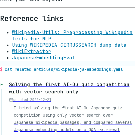
Reference links
Wikipedia-Utils: Preprocessing Wikipedia
Texts for NLP
Using WIKIPEDIA CIRRUSSEARCH dump data
WikiExtractor
JapaneseEmbeddingEval
cat related_articles/
wikipedia-ja-embeddings
.yaml
Solving the first AI-Ou quiz competition
with vector search only
created
2023-12-21
I tried solving the first AI-Ou Japanese quiz
competition using only vector search over
Japanese Wikipedia passages, and compared several
Japanese embedding models on a Q&A retrieval